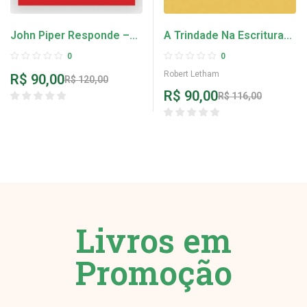
John Piper Responde –
A Trindade Na Escrituras
Tony Reinke
Historia Teologia E
0
0
Adoração – Robert
Robert Letham
R$
90,00
R$
120,00
Letham
R$
90,00
R$
116,00
Livros em
Promoção