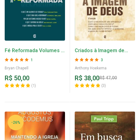
Fé Reformada Volumes 1
Criados à Imagem de
e 2 – Bryan Chapell
Deus – Anthony
1
3
Hoekema
Avaliação
5
de 5
Avaliação
5
de 5
Bryan Chapell
Anthony Hoekema
R$
50,00
R$
38,00
R$
47,00
(
1
)
(
3
)
-26%