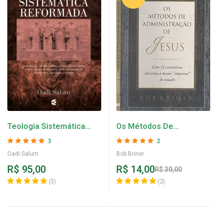
Teologia Sistemática
Os Métodos De
Reformada – Oadi Salum
Administração De Jesus
3
2
– Bob Briner
Avaliação
5
de 5
Avaliação
5
de 5
Oadi Salum
Bob Briner
R$
95,00
R$
14,00
R$
30,00
(
3
)
(
2
)