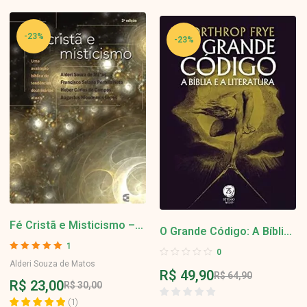
-27%
-23%
Calvinismo – Abraham
O Grande Código: A Bíblia
Kuyper
7
e a Literatura
Avaliação
4.86
0
Abraham Kuyper
de 5
R$
49,90
R$
64,90
R$
24,00
R$
33,00
(
7
)