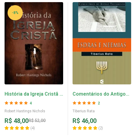
-8%
História da Igreja Cristã –
Comentários do Antigo
Robert Hastings Nichols
Testamento: Esdras e
4
2
Neemias – Tiberius Rata
Avaliação
5
de 5
Avaliação
5
de 5
Robert Hastings Nichols
Tiberius Rata
R$
48,00
R$
46,00
R$
52,00
(
4
)
(
2
)