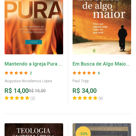
Mantendo a Igreja Pura –
Em Busca de Algo Maior
Augustus Nicodemus
– Paul Tripp
2
6
Avaliação
5
de 5
Avaliação
5
de 5
Augustus Nicodemus Lopes
Paul Tripp
R$
14,00
R$
34,00
R$
19,00
(
2
)
(
6
)
-53%