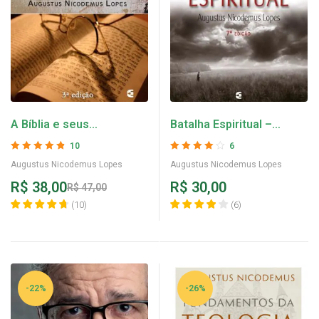
A Bíblia e seus
Batalha Espiritual –
Intérpretes – Augustus
Augustus Nicodemus
10
6
Nicodemus Lopes
Lopes
Avaliação
4.8
Avaliação
4
Augustus Nicodemus Lopes
Augustus Nicodemus Lopes
de 5
de 5
R$
38,00
R$
30,00
R$
47,00
(
10
)
(
6
)
-22%
-26%