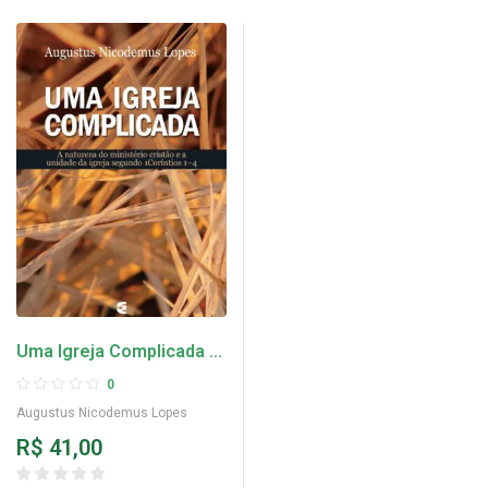
Uma Igreja Complicada –
Augustus Nicodemus
0
Lopes
Augustus Nicodemus Lopes
R$
41,00