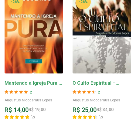
-26%
-26%
Mantendo a Igreja Pura –
O Culto Espiritual –
Augustus Nicodemus
Augustus Nicodemus
2
2
Lopes
Avaliação
5
de 5
Avaliação
4.5
Augustus Nicodemus Lopes
Augustus Nicodemus Lopes
de 5
R$
14,00
R$
25,00
R$
19,00
R$
34,00
(
2
)
(
2
)