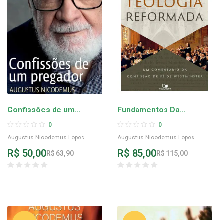
Confissões de um
Fundamentos Da
pregador
Teologia Reformada –
0
0
Augustus Nicodemus
Augustus Nicodemus Lopes
Augustus Nicodemus Lopes
Lopes
R$
50,00
R$
85,00
R$
63,90
R$
115,00