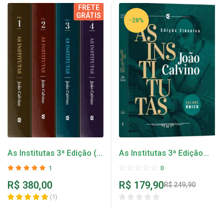
FRETE
GRÁTIS
-28%
As Institutas 3ª Edição (4
As Institutas 3ª Edição
Volumes) – João Calvino
(Volume Único) – João
1
0
Calvino
Avaliação
5.00
R$
380,00
R$
179,90
R$
249,90
de 5
(
1
)