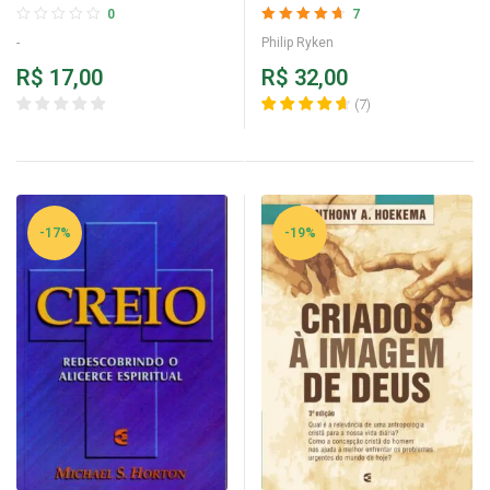
Catecismo de Heidelberg
Philip Ryken
0
7
Avaliação
4.71
-
Philip Ryken
de 5
R$
17,00
R$
32,00
(
7
)
-17%
-19%