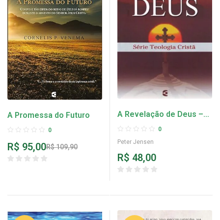
A Revelação de Deus –
A Promessa do Futuro
Peter Jensen
0
0
Peter Jensen
R$
95,00
R$
109,90
R$
48,00