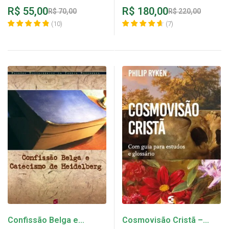
de 5
de 5
R$
55,00
R$
180,00
R$
70,00
R$
220,00
(
10
)
(
7
)
Confissão Belga e
Cosmovisão Cristã –