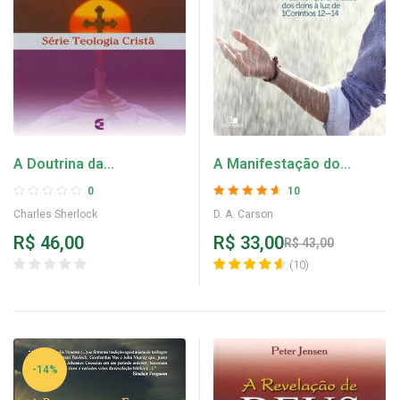
A Doutrina da
A Manifestação do
Humanidade – Charles
Espírito – D. A. Carson
0
10
Sherlock
Avaliação
4.6
Charles Sherlock
D. A. Carson
de 5
R$
46,00
R$
33,00
R$
43,00
(
10
)
-14%