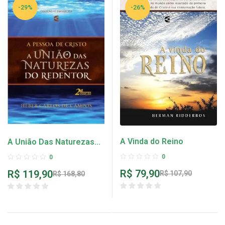
-29%
-26%
A Vinda do Reino
A União Das Naturezas
Do Redentor – 2ª Edição
0
0
– Heber Carlos de
R$
79,90
R$
119,90
R$
107,90
R$
168,80
Campos