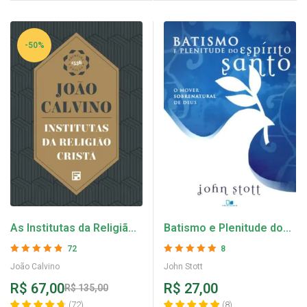
-50%
As Institutas da Religião
Batismo e Plenitude do
Cristã – João Calvino
Espírito Santo – John
72
8
Stott
Avaliação
4.78
Avaliação
5
de 5
João Calvino
John Stott
de 5
R$
67,00
R$
27,00
R$
135,00
(
72
)
(
8
)