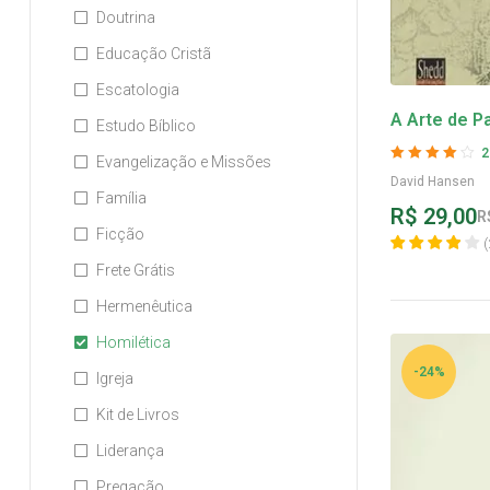
Doutrina
Educação Cristã
Escatologia
A Arte de P
Estudo Bíblico
2
Evangelização e Missões
Avaliação
4
David Hansen
de 5
Família
R$
29,00
R
Ficção
(
Frete Grátis
Hermenêutica
Homilética
-24%
Igreja
Kit de Livros
Liderança
Pregação