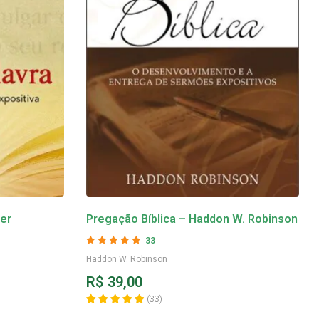
ler
Pregação Bíblica – Haddon W. Robinson
33
Avaliação
5
de 5
Haddon W. Robinson
R$
39,00
(
33
)