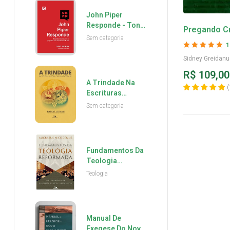
John Piper
Responde - Tony
Pregando Cri
Reinke
Sem categoria
Sidney Grei
1
Avaliação
5
de 5
Sidney Greidanu
R$
109,00
A Trindade Na
(
Escrituras
Historia Teologia
Sem categoria
E Adoração -
Robert Letham
Fundamentos Da
Teologia
Reformada -
Teologia
Augustus
Nicodemus
Lopes
Manual De
Exegese Do Novo