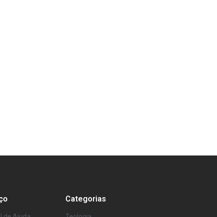
ço
Categorias
l de Ajuda
Teologia