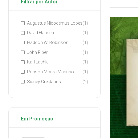
Filtrar por Autor
Augustus Nicodemus Lopes
(1)
David Hansen
(1)
Haddon W. Robinson
(1)
John Piper
(1)
Karl Lachler
(1)
Robson Moura Marinho
(1)
Sidney Greidanus
(2)
Em Promoção