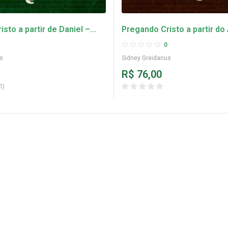
sto a partir de Daniel –
Pregando Cristo a partir do
danus
Testamento – Sidney Greid
0
s
Sidney Greidanus
R$
76,00
1
)