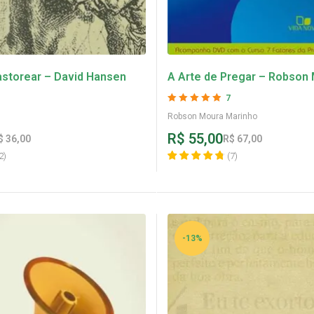
astorear – David Hansen
A Arte de Pregar – Robson
Marinho
7
Avaliação
4.86
Robson Moura Marinho
de 5
R$
55,00
$
36,00
R$
67,00
2
)
(
7
)
-13%