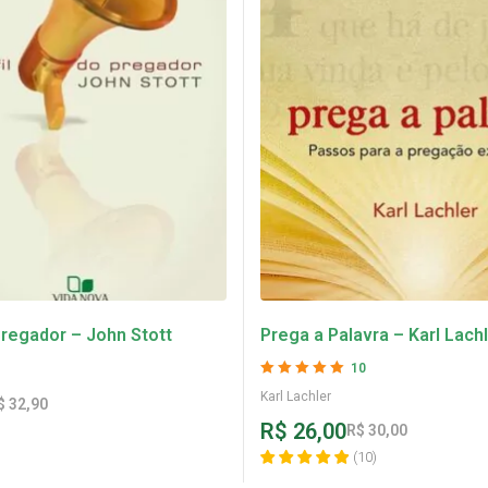
Pregador – John Stott
Prega a Palavra – Karl Lach
10
Avaliação
5
de 5
Karl Lachler
$
32,90
R$
26,00
R$
30,00
(
10
)