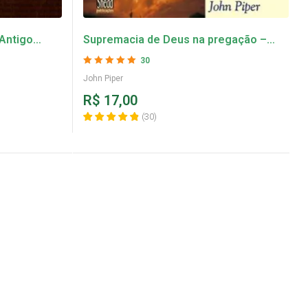
 Antigo
Supremacia de Deus na pregação –
anus
John Piper
30
Avaliação
4.93
John Piper
de 5
R$
17,00
(
30
)