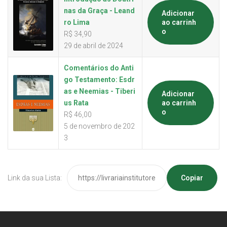
nas da Graça - Leand
Adicionar
ro Lima
ao carrinh
o
R$
34,90
29 de abril de 2024
Comentários do Anti
go Testamento: Esdr
as e Neemias - Tiberi
Adicionar
us Rata
ao carrinh
o
R$
46,00
5 de novembro de 202
3
Link da sua Lista:
Copiar