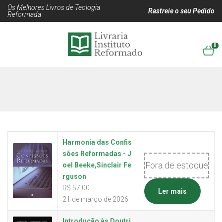
Os Melhores Livros de Teologia
Rastreie o seu Pedido
Reformada
0
Harmonia das Confis
sões Reformadas - J
Fora de estoque
oel Beeke,Sinclair Fe
rguson
R$
57,00
Ler mais
21 de março de 2026
Introdução às Doutri