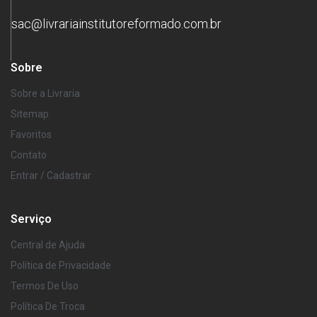
sac@livrariainstitutoreformado.com.br
Sobre
Sobre a Livraria
Sitemap
Favoritos
Contato
Entrar / Cadastrar
Serviço
Central de Ajuda
Política de Privacidade
Termos De Uso
Política De Troca