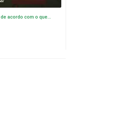
 de acordo com o que
ação tem tudo a ver com