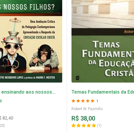
o ensinando aos nossos
Temas Fundamentais da Ed
lano Portela
Cristã – Robert W. Pazmiño
0
1
Avaliação
5
de 5
Robert W. Pazmiño
R$
38,00
$
82,40
20
)
(
1
)