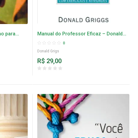
no para
Manual do Professor Eficaz – Donald
ño
Grigs
0
Donald Grigs
R$
29,00