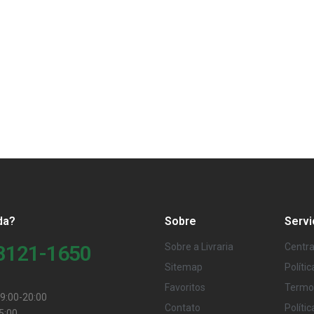
da?
Sobre
Servi
98121-1650
Sobre a Livraria
Centra
Sitemap
Políti
Favoritos
Termo
9:00-20:00
Contato
Políti
5:00