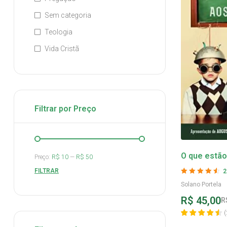
Sem categoria
Teologia
Vida Cristã
Filtrar por Preço
O que estã
Preço:
R$ 10
—
R$ 50
filhos? – So
FILTRAR
2
Avaliação
4.55
Solano Portela
de 5
R$
45,00
R
(