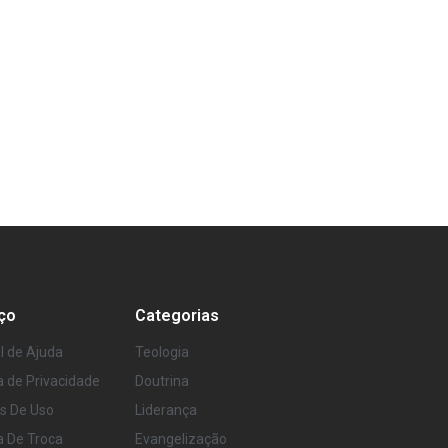
ço
Categorias
l de Ajuda
Teologia
ca de Privacidade
Doutrina
s De Uso
Liderança
ca De Troca
Evangelização