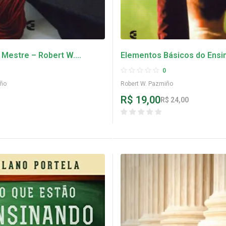
 Mestre – Robert W.
Elementos Básicos do Ensi
Cristãos – Robert W. Pazmi
0
iño
Robert W. Pazmiño
R$
19,00
R$
24,00