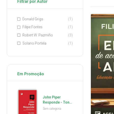
Filtrar por Autor
Donald Grigs
(1)
Filipe Fontes
(1)
Robert W. Pazmiño
(3)
Solano Portela
(1)
Em Promoção
John Piper
Responde - Tony
Reinke
Sem categoria