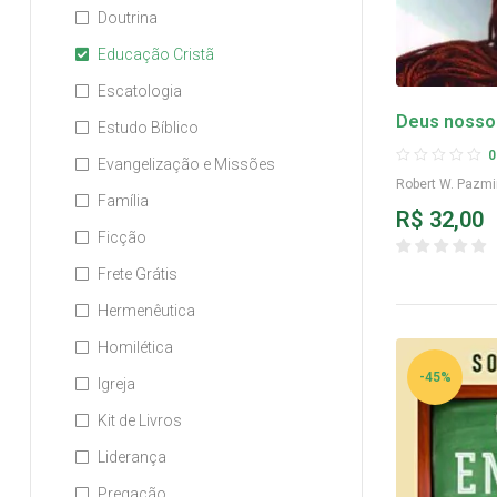
Doutrina
Educação Cristã
Escatologia
Deus nosso
Estudo Bíblico
Pazmiño
0
Evangelização e Missões
Robert W. Pazm
Família
R$
32,00
Ficção
Frete Grátis
Hermenêutica
Homilética
-45%
Igreja
Kit de Livros
Liderança
Pregação