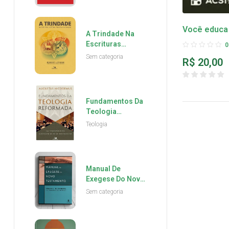
Você educa
A Trindade Na
adora: Educ
Escrituras
0
religião!
Historia Teologia
Sem categoria
R$
20,00
E Adoração -
Robert Letham
Fundamentos Da
Teologia
Reformada -
Teologia
Augustus
Nicodemus
Lopes
Manual De
Exegese Do Novo
Testamento -
Sem categoria
Craig L.
Blomberg