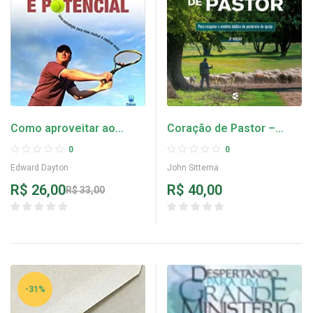
Como aproveitar ao
Coração de Pastor –
máximo o seu tempo e
John Sittema
0
0
potencial – Edward
Edward Dayton
John Sittema
Dayton
R$
26,00
R$
40,00
R$
33,00
-31%