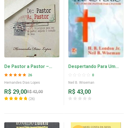
De Pastor a Pastor –
Despertando Para Um
Hernandes Dias Lopes
Grande Ministério – Neil
26
0
B. Wiseman
Avaliação
4.88
Hernandes Dias Lopes
Neil B. Wiseman
de 5
R$
29,00
R$
43,00
R$
42,00
(
26
)