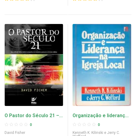
O Pastor do Século 21 –
Organização e liderança
David Fisher
na igreja local – Kenneth
0
0
K. Kilinski e Jerry C.
David Fisher
Kenneth K. Kilinski e Jerry C.