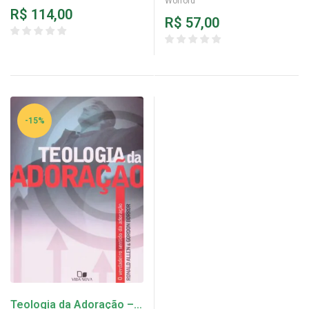
Wofford
Wofford
R$
114,00
R$
57,00
-15%
Teologia da Adoração –