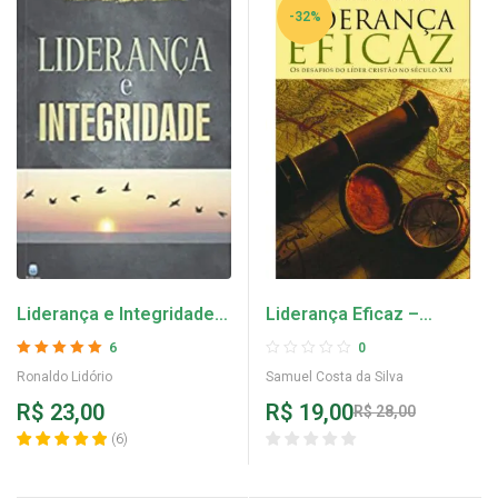
-32%
Liderança e Integridade –
Liderança Eficaz –
Ronaldo Lidório
Samuel Costa da Silva
6
0
Avaliação
5
de 5
Ronaldo Lidório
Samuel Costa da Silva
R$
23,00
R$
19,00
R$
28,00
(
6
)