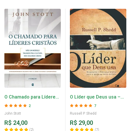
O Chamado para Líderes
O Líder que Deus usa –
Cristãos – John Stott
Russell P. Shedd
2
7
Avaliação
5
de 5
Avaliação
4.86
John Stott
Russell P. Shedd
de 5
R$
24,00
R$
29,00
(
2
)
(
7
)