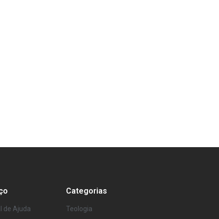
ço
Categorias
l de Ajuda
Teologia