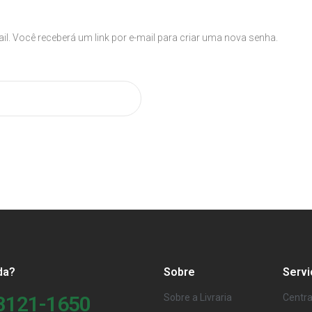
l. Você receberá um link por e-mail para criar uma nova senha.
da?
Sobre
Servi
98121-1650
Sobre a Livraria
Centra