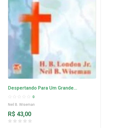
Despertando Para Um Grande
Ministério – Neil B. Wiseman
0
Neil B. Wiseman
R$
43,00