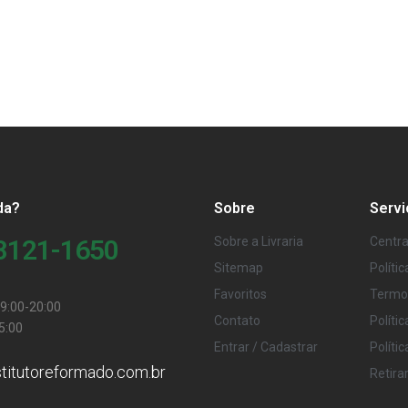
da?
Sobre
Servi
98121-1650
Sobre a Livraria
Centra
Sitemap
Políti
Favoritos
Termo
9:00-20:00
Contato
Políti
5:00
Entrar / Cadastrar
Políti
stitutoreformado.com.br
Retira