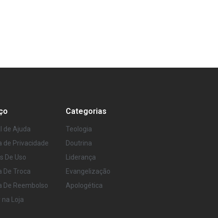
ço
Categorias
l de Ajuda
Teologia
ca de Privacidade
Doutrina
s De Uso
Liderança
ca De Troca
Evangelização
ca De Reembolso
Apologética
r na Loja