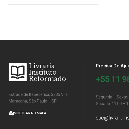
Precisa De Aju
+55 11 
Estrada de Itapecerica, 3735 Vila
Segunda – Sexta: 
Maracana, São Paulo – SP
Sábado: 11:00 – 1
MOSTRAR NO MAPA
sac@livrariain