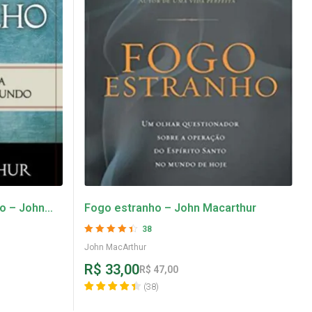
o – John
Fogo estranho – John Macarthur
38
Avaliação
John MacArthur
4.42
de 5
R$
33,00
R$
47,00
(
38
)