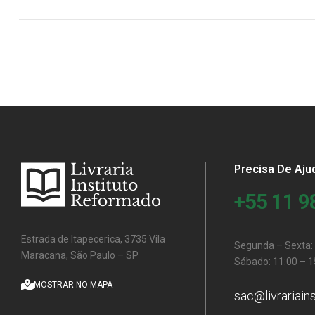
Precisa De Aju
+55 11 
Estrada de Itapecerica, 3735 Vila
Segunda – Sexta: 
Maracana, São Paulo – SP
Sábado: 11:00 – 1
MOSTRAR NO MAPA
sac@livrariain