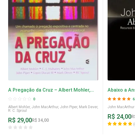
A Pregação da Cruz – Albert Mohler,
Abaixo a An
John Piper, R. C. Sproul e outros
0
6
Avaliação
5
de 5
Albert Mohler
,
John MacArthur
,
John Piper
,
Mark Dever
,
John MacArthur
R. C. Sproul
R$
24,00
R
R$
29,00
R$
34,00
(