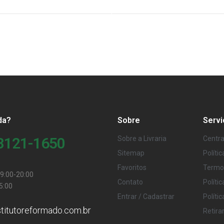
da?
Sobre
Servi
98121-1650
Sobre a Livraria
Centra
Sitemap
Políti
Favoritos
Termo
9:00-20:00
Contato
Políti
5:00
Entrar / Cadastrar
Políti
stitutoreformado.com.br
Retira