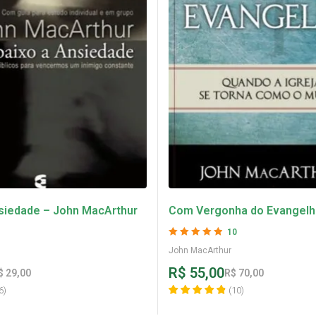
siedade – John MacArthur
Com Vergonha do Evangelh
MacArthur
10
Avaliação
4.9
John MacArthur
de 5
R$
55,00
$
29,00
R$
70,00
6
)
(
10
)