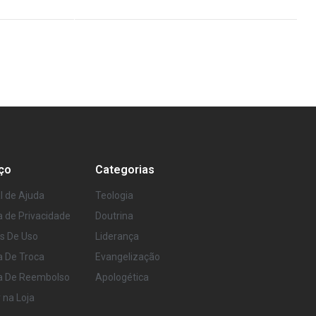
ço
Categorias
l de Ajuda
Teologia
ca de Privacidade
Doutrina
s De Uso
Liderança
ca De Troca
Evangelização
ca De Reembolso
Apologética
r na Loja