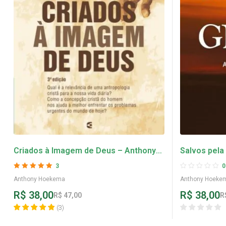
Criados à Imagem de Deus – Anthony
Salvos pel
Hoekema
3
0
Avaliação
5
de 5
Anthony Hoekema
Anthony Hoeke
R$
38,00
R$
38,00
R$
47,00
R
(
3
)