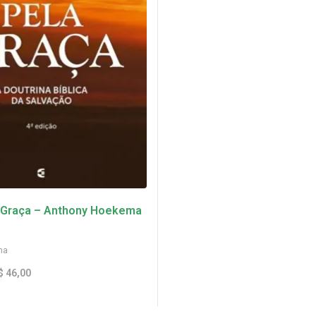
a Graça – Anthony Hoekema
ma
$
46,00