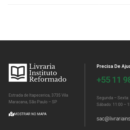
Precisa De Aju
+55 11 
Estrada de Itapecerica, 3735 Vila
Segunda – Sexta: 
Maracana, São Paulo – SP
Sábado: 11:00 – 1
MOSTRAR NO MAPA
sac@livrariain