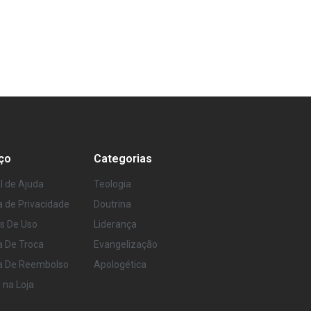
ço
Categorias
l de Ajuda
Teologia
ca de Privacidade
Doutrina
s De Uso
Liderança
ca De Troca
Evangelização
ca De Reembolso
Apologética
r na Loja