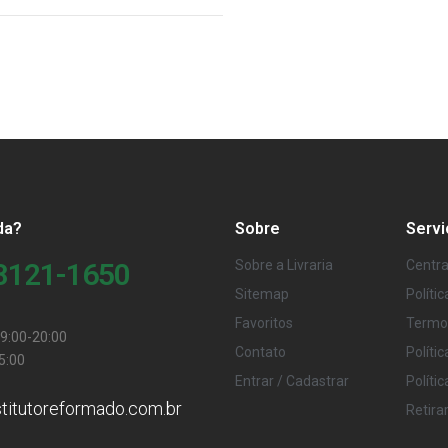
da?
Sobre
Servi
98121-1650
Sobre a Livraria
Centra
Sitemap
Políti
Favoritos
Termo
9:00-20:00
Contato
Políti
5:00
Entrar / Cadastrar
Políti
stitutoreformado.com.br
Retira