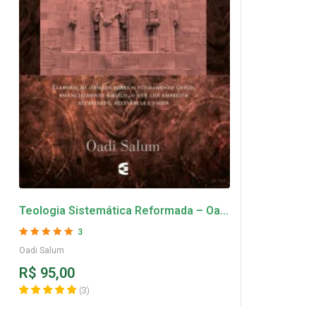
Teologia Sistemática Reformada – Oadi
Salum
3
Avaliação
5
de 5
Oadi Salum
R$
95,00
(
3
)