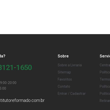
da?
Sobre
Servi
98121-1650
Sobre a Livraria
Centra
Sitemap
Políti
Favoritos
Termo
9:00-20:00
Contato
Políti
5:00
Entrar / Cadastrar
Políti
stitutoreformado.com.br
Retira