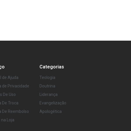
ço
Categorias
l de Ajuda
Teologia
ca de Privacidade
Doutrina
s De Uso
Liderança
ca De Troca
Evangelização
ca De Reembolso
Apologética
r na Loja