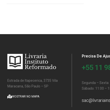
Precisa De Aju
+55 11 
Estrada de Itapecerica, 3735 Vila
Segunda – Sexta: 
Maracana, São Paulo – SP
Sábado: 11:00 – 1
MOSTRAR NO MAPA
sac@livrariain