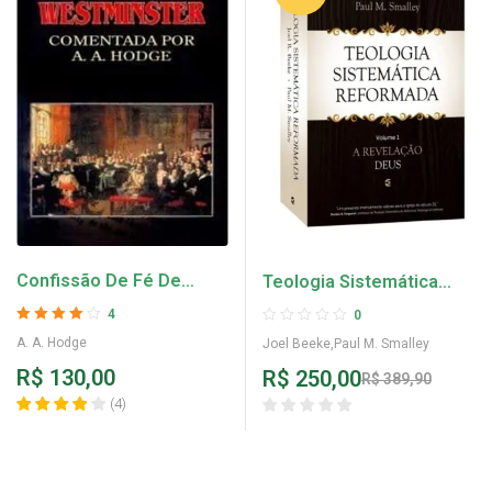
Confissão De Fé De
Teologia Sistemática
Westminster Comentada
Reformada (vol 1) – Joel
4
0
– A. A. HODGE
Beeke e Paul M. Smalley
Avaliação
4
A. A. Hodge
Joel Beeke,Paul M. Smalley
de 5
R$
130,00
R$
250,00
R$
389,90
(
4
)