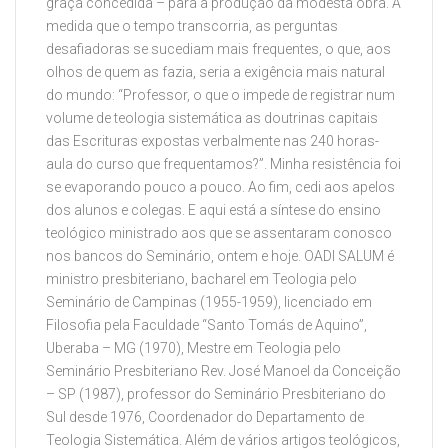
graça concedida – para a produção da modesta obra. À
medida que o tempo transcorria, as perguntas
desafiadoras se sucediam mais frequentes, o que, aos
olhos de quem as fazia, seria a exigência mais natural
do mundo: “Professor, o que o impede de registrar num
volume de teologia sistemática as doutrinas capitais
das Escrituras expostas verbalmente nas 240 horas-
aula do curso que frequentamos?”. Minha resistência foi
se evaporando pouco a pouco. Ao fim, cedi aos apelos
dos alunos e colegas. E aqui está a síntese do ensino
teológico ministrado aos que se assentaram conosco
nos bancos do Seminário, ontem e hoje. OADI SALUM é
ministro presbiteriano, bacharel em Teologia pelo
Seminário de Campinas (1955-1959), licenciado em
Filosofia pela Faculdade “Santo Tomás de Aquino”,
Uberaba – MG (1970), Mestre em Teologia pelo
Seminário Presbiteriano Rev. José Manoel da Conceição
– SP (1987), professor do Seminário Presbiteriano do
Sul desde 1976, Coordenador do Departamento de
Teologia Sistemática. Além de vários artigos teológicos,