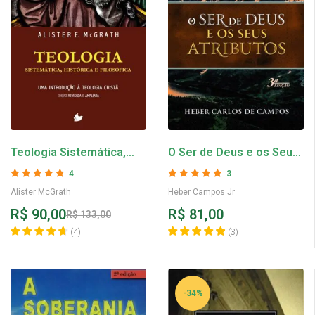
Teologia Sistemática,
O Ser de Deus e os Seus
Histórica e Filosófica
Atributos – Heber
4
3
(Nova Edição) – Alister
Campos Jr
Avaliação
4.75
Avaliação
5
de 5
Alister McGrath
Heber Campos Jr
de 5
McGrath
R$
90,00
R$
81,00
R$
133,00
(
4
)
(
3
)
-34%