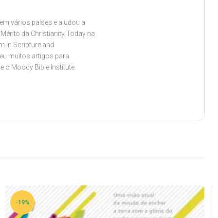
 em vários países e ajudou a
érito da Christianity Today na
m in Scripture and
eu muitos artigos para
 o Moody Bible Institute.
-19%