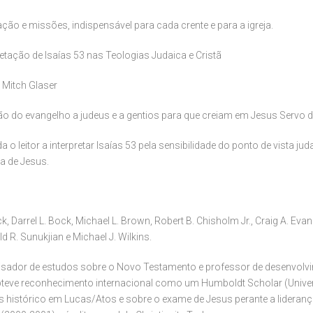
ação e missões, indispensável para cada crente e para a igreja.
ação de Isaías 53 nas Teologias Judaica e Cristã
e Mitch Glaser
ção do evangelho a judeus e a gentios para que creiam em Jesus Servo 
 o leitor a interpretar Isaías 53 pela sensibilidade do ponto de vista j
a de Jesus.
ck, Darrel L. Bock, Michael L. Brown, Robert B. Chisholm Jr., Craig A. Eva
ld R. Sunukjian e Michael J. Wilkins.
isador de estudos sobre o Novo Testamento e professor de desenvolvime
Obteve reconhecimento internacional como um Humboldt Scholar (Unive
s histórico em Lucas/Atos e sobre o exame de Jesus perante a liderança