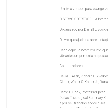
Um livro voltado para evangeliz
O SERVO SOFREDOR – A interpret
Organizado por Darrell L. Bock 
O livro que ajuda na apresenta
Cada capítulo neste volume ajuda
vibrante cumprimento na pesso
Colaboradores
David L. Allen, Richard E. Averbe
Glaser, Walter C. Kaiser Jr., Dona
Darrel L. Bock, Professor pesqu
Dallas Theological Seminary. 
e por seu trabalho sobre o Jesu