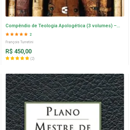
Compêndio de Teologia Apologética (3 volumes) –
François Turretini
2
Avaliação
5
de 5
François Turretini
R$
450,00
(
2
)