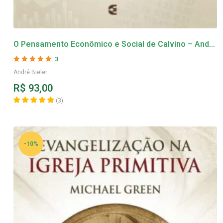
O Pensamento Econômico e Social de Calvino – André
Bieler
3
Avaliação
5
de 5
André Bieler
R$
93,00
(
3
)
-10%