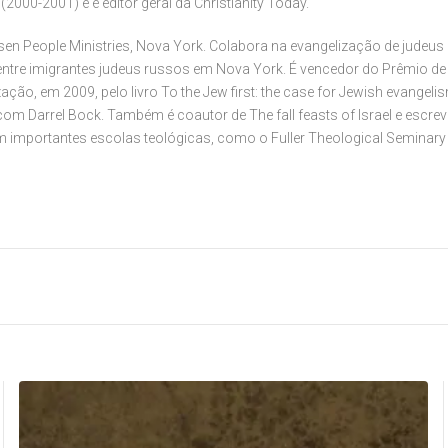
(2000-2001) e é editor geral da Christianity Today.
sen People Ministries, Nova York. Colabora na evangelização de judeus
tre imigrantes judeus russos em Nova York. É vencedor do Prêmio de M
ção, em 2009, pelo livro To the Jew first: the case for Jewish evangelis
m Darrel Bock. Também é coautor de The fall feasts of Israel e escrev
m importantes escolas teológicas, como o Fuller Theological Seminary e