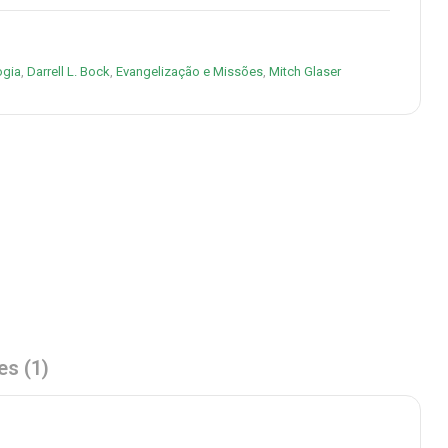
ogia
,
Darrell L. Bock
,
Evangelização e Missões
,
Mitch Glaser
es (1)