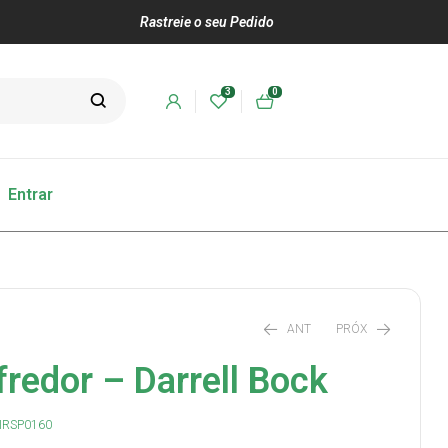
Rastreie o seu Pedido
3
0
Entrar
ANT
PRÓX
fredor – Darrell Bock
R$
R$
70,00
61,00
R$
75,00
IRSP0160