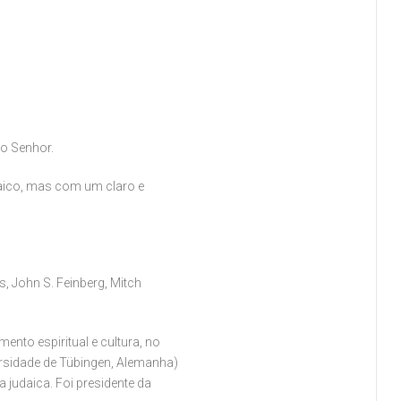
do Senhor.
udaico, mas com um claro e
ns, John S. Feinberg, Mitch
nto espiritual e cultura, no
rsidade de Tübingen, Alemanha)
 judaica. Foi presidente da