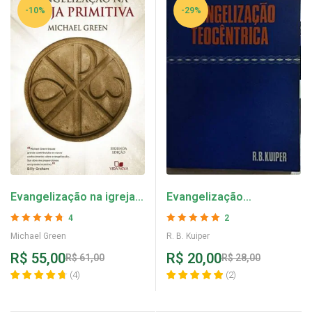
-10%
-29%
Evangelização na igreja
Evangelização
primitiva – Michael Green
Teocêntrica – R. B. Kuiper
4
2
Avaliação
4.75
Avaliação
5
de 5
Michael Green
R. B. Kuiper
de 5
R$
55,00
R$
20,00
R$
61,00
R$
28,00
(
4
)
(
2
)