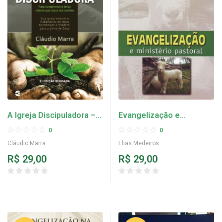
A Igreja Discipuladora –
Evangelização e
Cláudio Marra
Ministério Pastoral –
0
0
Elias Medeiros
Cláudio Marra
Elias Medeiros
R$
29,00
R$
29,00