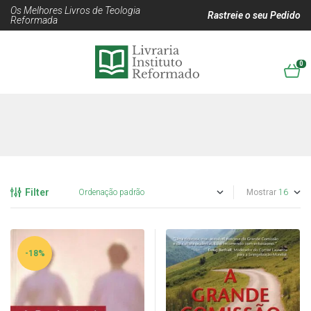
Os Melhores Livros de Teologia
Rastreie o seu Pedido
Reformada
0
Filter
Mostrar
-18%