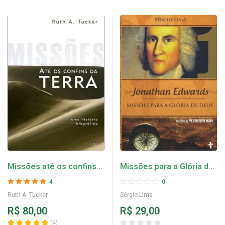
Missões até os confins
Missões para a Glória de
da terra – Ruth A. Tucker
Deus – Sérgio Lima
4
0
Avaliação
5
de 5
Ruth A. Tucker
Sérgio Lima
R$
80,00
R$
29,00
(
4
)