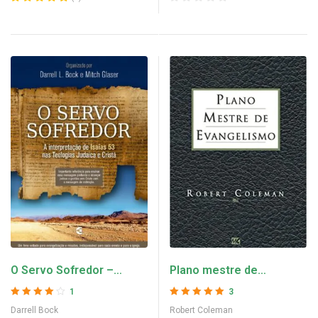
O Servo Sofredor –
Plano mestre de
Darrell Bock
evangelismo – Robert
1
3
Coleman
Avaliação
4
Avaliação
5
de 5
Darrell Bock
Robert Coleman
de 5