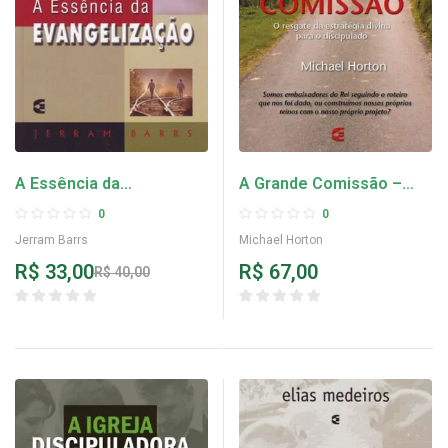
A Essência da
A Grande Comissão –
Evangelização – Jerram
Michael Horton
0
0
Barrs
Jerram Barrs
Michael Horton
R$
33,00
R$
67,00
R$
40,00