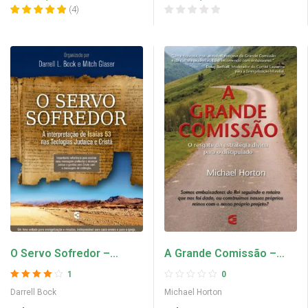
(
4
)
O Servo Sofredor –
A Grande Comissão –
Darrell Bock
Michael Horton
1
0
Avaliação
4
Darrell Bock
Michael Horton
de 5