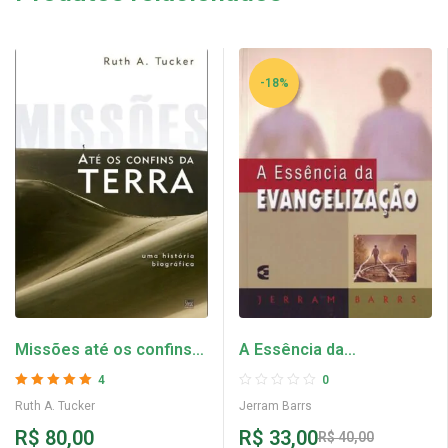
-18%
Missões até os confins
A Essência da
da terra – Ruth A. Tucker
Evangelização – Jerram
4
0
Barrs
Avaliação
5
de 5
Ruth A. Tucker
Jerram Barrs
R$
80,00
R$
33,00
R$
40,00