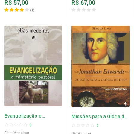
R$
57,00
R$
67,00
(
1
)
Evangelização e
Missões para a Glória de
Ministério Pastoral –
Deus – Sérgio Lima
0
0
Elias Medeiros
Elias Medeiros
Sérgio Lima