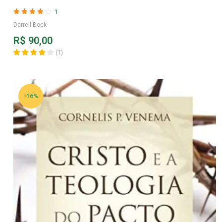
1
Avaliação
4
Darrell Bock
de 5
R$
90,00
(
1
)
-16%