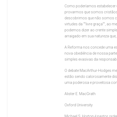
Como poderíamos estabelecer u
provarmos que somos cristãos 
descobrimos que não somos ca
virtudes da “”livre graça””, a
podemos dizer ao crente simple
arraigado em sua natureza que,
A Reforma nos concede uma estr
nova obediência de nossa parte
simples evasivas da responsabil
O debate MacArthur-Hodges mere
estão sendo calorosamente disc
uma poderosa e proveitosa con
Alister E. MacGrath
Oxford University
Michael S. Horton é pastor orde