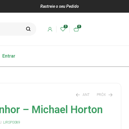
Rastreie o seu Pedido
3
0
Entrar
ANT
PRÓX
enhor – Michael Horton
R$
R$
65,00
79,00
U:
LIRSP0089