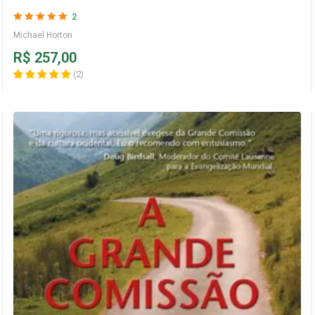
2
Avaliação
5
de 5
Michael Horton
R$
257,00
(
2
)