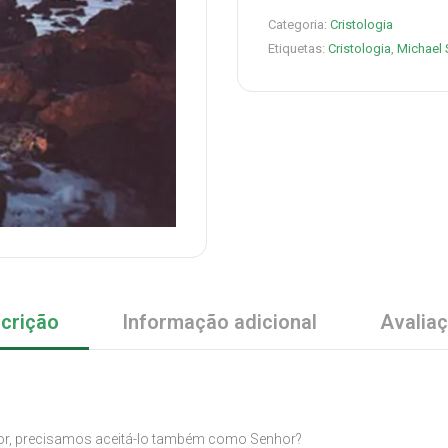
Categoria:
Cristologia
Etiquetas:
Cristologia
,
Michael 
crição
Informação adicional
Avalia
or, precisamos aceitá-lo também como Senhor?