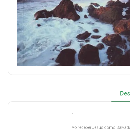
Des
“
Ao receber Jesus como Salvad