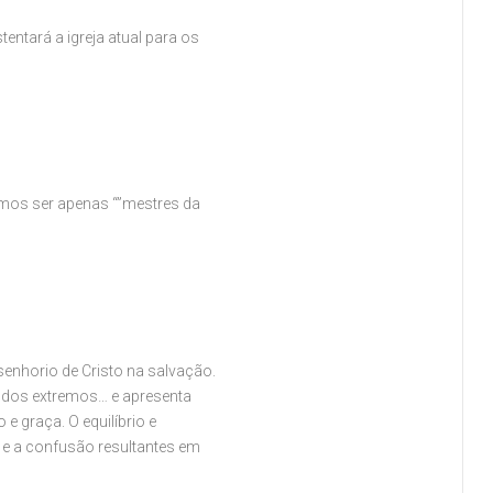
entará a igreja atual para os
demos ser apenas “”mestres da
 senhorio de Cristo na salvação.
s dos extremos… e apresenta
 e graça. O equilíbrio e
a e a confusão resultantes em