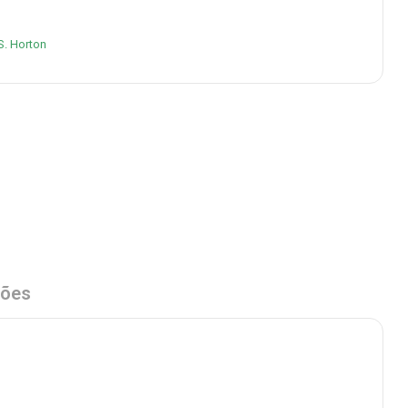
S. Horton
ções