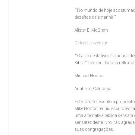
“”No mundo de hoje acostumado a
desafios de amanhã.””
Alister E. McGrath
Oxford University
“”O alvo deste livro é ajudar 
Bíblia”” sem cuidadosa reflexão
Michael Horton
Anaheim, Califórnia
Este livro foi escrito a propósi
Mike Horton reuniu escritores 
uma alternativa bíblica sensata 
sensatez deste livro irão agrad
suas congregações.