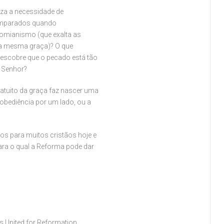
za a necessidade de
samparados quando
omianismo (que exalta as
ssa mesma graça)? O que
descobre que o pecado está tão
u Senhor?
atuito da graça faz nascer uma
obediência por um lado, ou a
s para muitos cristãos hoje e
ara o qual a Reforma pode dar
ns United for Reformation