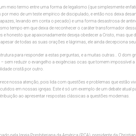
m meio termo entre uma forma de legalismo (que simplesmente enfati
por meio de um teste empírico de discipulado, e então nos deixa de
pazes, levando em conta o pecado) e uma forma desastrosa de antin
o mesmo tempo em que deixa de reconhecer o caráter transformador de
s e honesto que apaixonadamente deseja obedecer a Cristo, mas que 
 apesar de todas as suas orações e lágrimas, ele ainda decepciona se
utura para responder a estas perguntas, e a muitas outras… O dom gr
 – sem reduzir o evangelho a exigências ocas que tornem impossível a 
idade cristã por outro.
ce nossa atenção, pois lida com questões e problemas que estão vivo
utidos em nossas igrejas. Este é só um exemplo de um debate atual p
tribuição ao apresentar respostas clássicas a questões modernas.
nado pela Igreja Presbiteriana da América (PCA), presidente da Christia