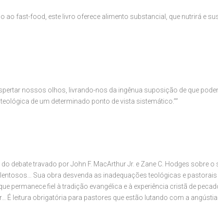
o fast-food, este livro oferece alimento substancial, que nutrirá e sust
a despertar nossos olhos, livrando-nos da ingênua suposição de que po
 teológica de um determinado ponto de vista sistemático.””
to do debate travado por John F. MacArthur Jr. e Zane C. Hodges sobre o
talentosos… Sua obra desvenda as inadequações teológicas e pastorai
que permanece fiel à tradição evangélica e à experiência cristã de pecado
ar… É leitura obrigatória para pastores que estão lutando com a angústi