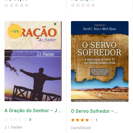
-16%
A Oração do Senhor – J. I.
O Servo Sofredor –
Packer
Darrell Bock
0
1
Avaliação
4
J. I. Packer
Darrell Bock
de 5