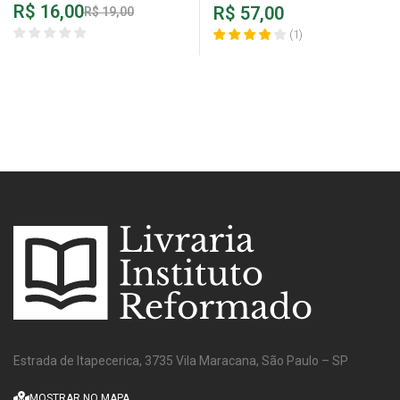
R$
16,00
R$
57,00
R$
19,00
(
1
)
Estrada de Itapecerica, 3735 Vila Maracana, São Paulo – SP
MOSTRAR NO MAPA