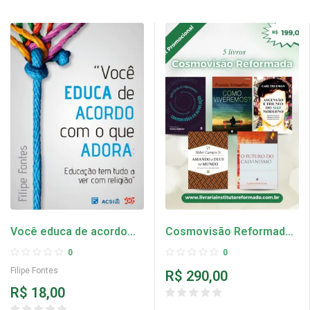
Você educa de acordo
Cosmovisão Reformada
com o que adora – Filipe
5 livros – Cosmovisões
0
0
Fontes
em Revolução + Como
Filipe Fontes
R$
290,00
Viveremos + Ascensão e
R$
18,00
triunfo do self moderno +