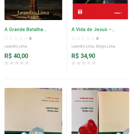
A Grande Batalha
A Vida de Jesus –
Escatológica – Leandro
Volume 1
0
0
Lima
Leandro Lima
Leandro Lima
,
Sérgio Lima
R$
40,00
R$
34,90