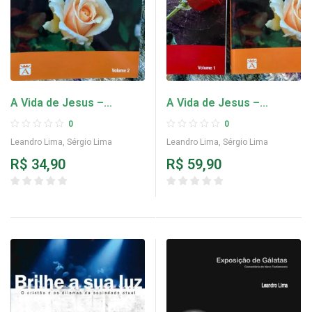
A Vida de Jesus –
A Vida de Jesus –
Volume 2
Volumes 1 e 2
0
0
Leandro Lima
,
Sérgio Lima
Leandro Lima
,
Sérgio Lima
R$
34,90
R$
59,90