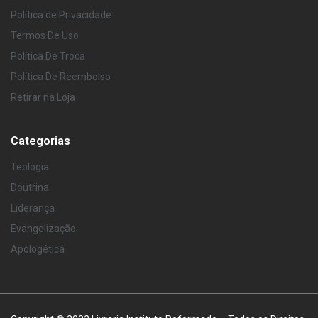
Política de Privacidade
Termos De Uso
Política De Troca
Política De Reembolso
Retirar na Loja
Categorias
Teologia
Doutrina
Liderança
Evangelização
Apologética