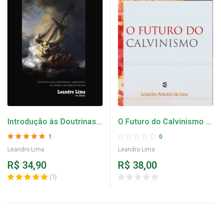
Introdução às Doutrinas
O Futuro do Calvinismo –
da Graça – Leandro Lima
Leandro Lima
1
0
Avaliação
5.00
Leandro Lima
Leandro Lima
de 5
R$
34,90
R$
38,00
(
1
)