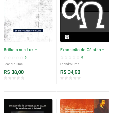
Brilhe a sua Luz –
Exposição de Gálatas –
Leandro Lima
Leandro Lima
0
0
Leandro Lima
Leandro Lima
R$
38,00
R$
34,90