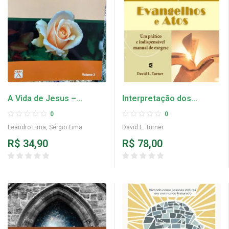
A Vida de Jesus –
Interpretação dos
Volume 2
Evangelhos e Atos —
0
0
David L. Turner
Leandro Lima
,
Sérgio Lima
David L. Turner
R$
34,90
R$
78,00