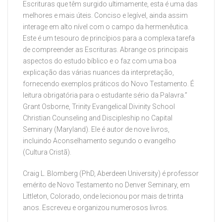
Escrituras que têm surgido ultimamente, esta é uma das
melhores e mais úteis. Conciso e legível, ainda assim
interage em alto nível com o campo da hermenêutica.
Este é um tesouro de princípios para a complexa tarefa
de compreender as Escrituras. Abrange os principais
aspectos do estudo bíblico e o faz com uma boa
explicação das várias nuances da interpretação,
fornecendo exemplos práticos do Novo Testamento. É
leitura obrigatória para o estudante sério da Palavra.”
Grant Osborne, Trinity Evangelical Divinity School
Christian Counseling and Discipleship no Capital
Seminary (Maryland). Ele é autor de nove livros,
incluindo Aconselhamento segundo o evangelho
(Cultura Cristã).
Craig L. Blomberg (PhD, Aberdeen University) é professor
emérito de Novo Testamento no Denver Seminary, em
Littleton, Colorado, onde lecionou por mais de trinta
anos. Escreveu e organizou numerosos livros.