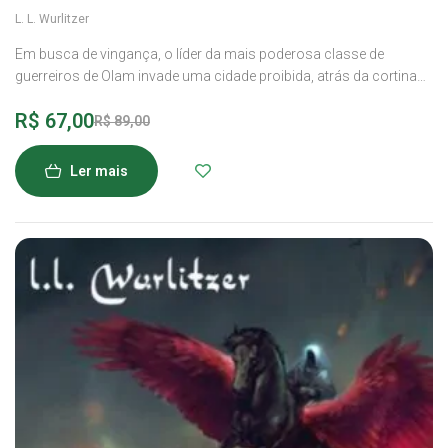
Avaliação
4.9
L. L. Wurlitzer
de 5
Em busca de vingança, o líder da mais poderosa classe de
guerreiros de Olam invade uma cidade proibida, atrás da cortina
de trevas, e enfrenta uma terrível criatura.
R$
67,00
R$
89,00
Ler mais
-34%