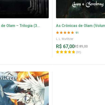
de Olam – Trilogia (3
As Crônicas de Olam (Volum
e Sombras – L. L. Wurlitzer
91
Avaliação
4.9
L. L. Wurlitzer
de 5
R$
67,00
R$
89,00
(
91
)