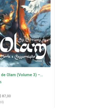
 de Olam (Volume 3) –
urreição – L. L. Wurlitzer
5
$
87,00
65
)