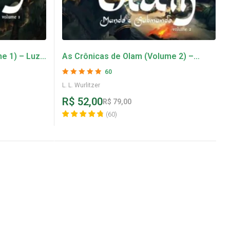
e 1) – Luz
As Crônicas de Olam (Volume 2) –
Mundo e Submundo – L. L. Wurlitzer
60
Avaliação
4.87
L. L. Wurlitzer
de 5
R$
52,00
R$
79,00
(
60
)