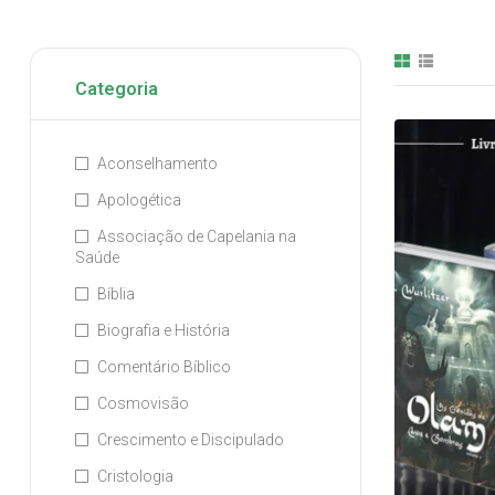
Categoria
Aconselhamento
Apologética
Associação de Capelania na
Saúde
Bíblia
Biografia e História
Comentário Bíblico
Cosmovisão
Crescimento e Discipulado
Cristologia