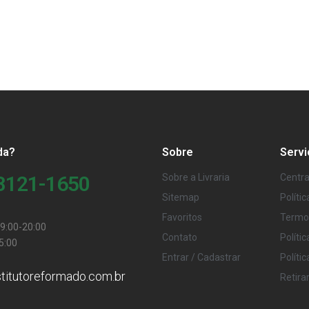
da?
Sobre
Servi
98121-1650
Sobre a Livraria
Centra
Sitemap
Políti
Favoritos
Termo
9:00-20:00
Contato
Políti
5:00
Entrar / Cadastrar
Políti
stitutoreformado.com.br
Retira