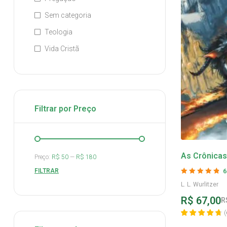
Sem categoria
Teologia
Vida Cristã
Filtrar por Preço
As Crônicas
Preço:
R$ 50
—
R$ 180
Morte e Ress
FILTRAR
6
Avaliação
4.8
L. L. Wurlitzer
de 5
R$
67,00
R
(