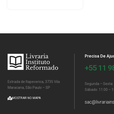
Precisa De Aju
+55 11 
Estrada de Itapecerica, 3735 Vila
Segunda – Sexta: 
Maracana, São Paulo – SP
Sábado: 11:00 – 1
MOSTRAR NO MAPA
sac@livrariain