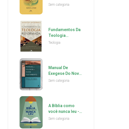
Historia Teologia
Sem categoria
E Adoração -
Robert Letham
Fundamentos Da
Teologia
Reformada -
Teologia
Augustus
Nicodemus
Lopes
Manual De
Exegese Do Novo
Testamento -
Sem categoria
Craig L.
Blomberg
A Bíblia como
você nunca leu -
Leland Ryken
Sem categoria