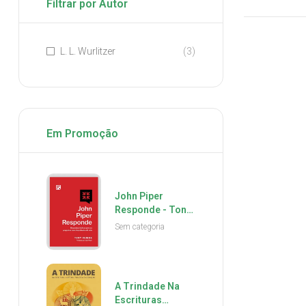
Filtrar por Autor
L. L. Wurlitzer
(3)
Em Promoção
John Piper
Responde - Tony
Reinke
Sem categoria
A Trindade Na
Escrituras