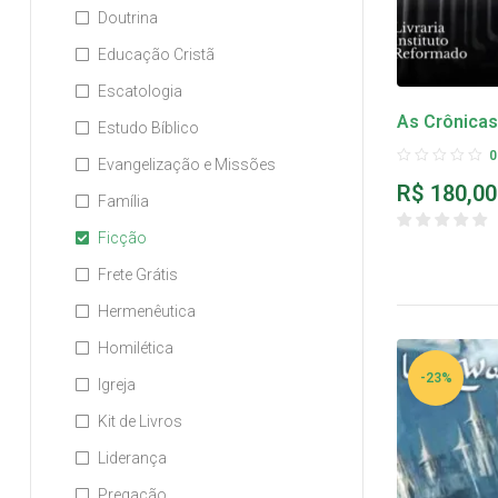
Doutrina
Educação Cristã
Escatologia
As Crônicas 
Estudo Bíblico
volumes)
0
Evangelização e Missões
R$
180,00
Família
Ficção
Frete Grátis
Hermenêutica
Homilética
-23%
Igreja
Kit de Livros
Liderança
Pregação