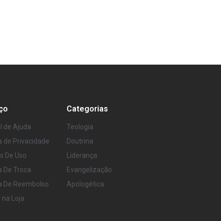
ço
Categorias
l de Ajuda
Teologia
ca de Privacidade
Doutrina
s De Uso
Liderança
ca De Troca
Evangelização
ca De Reembolso
Apologética
r na Loja