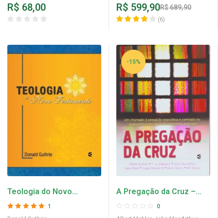
R$
68,00
R$
599,90
R$
689,90
(
6
)
-15%
Teologia do Novo
A Pregação da Cruz –
Testamento – Donald
Albert Mohler, John Piper,
1
0
Guthrie
R. C. Sproul e outros
Avaliação
5
de 5