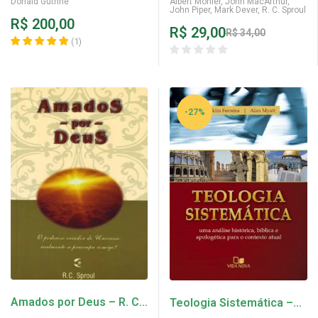
Donald Guthrie
Albert Mohler
,
John MacArthur
,
John Piper
,
Mark Dever
,
R. C. Sproul
R$
200,00
R$
29,00
R$
34,00
(
1
)
-27%
Amados por Deus – R. C.
Teologia Sistemática –