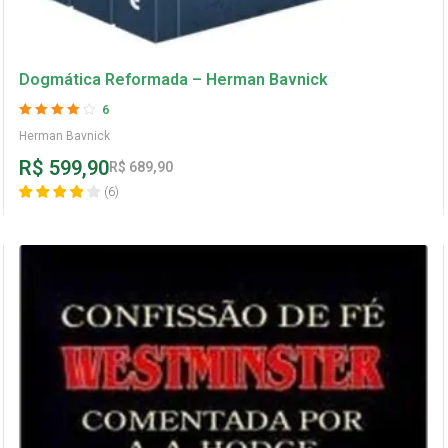
Dogmática Reformada – Herman Bavnick
6
Avaliação
4
Herman Bavnick
de 5
R$
599,90
R$
689,90
(
6
)