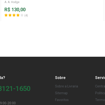
Avaliação
4
A. A. Hodge
de 5
R$
130,00
(
4
)
da?
Sobre
Servi
98121-1650
Sobre a Livraria
Centra
Sitemap
Políti
Favoritos
Termo
9:00-20:00