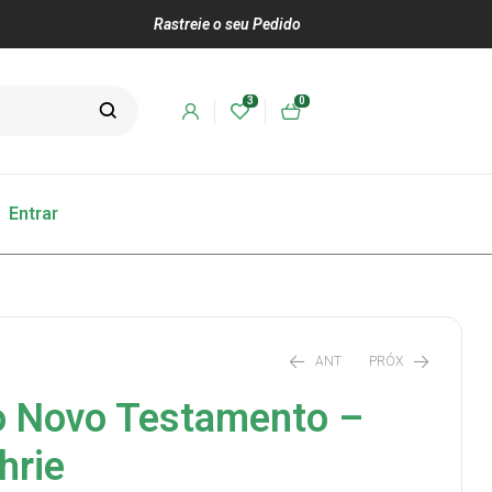
Rastreie o seu Pedido
3
0
Entrar
ANT
PRÓX
o Novo Testamento –
hrie
R$
R$
85,00
162,00
R$
115,00