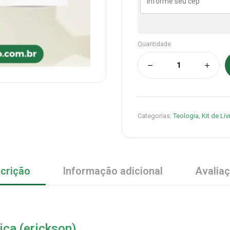
Quantidade
Categorias:
Teologia
,
Kit de Liv
crição
Informação adicional
Avalia
ica (erickson)