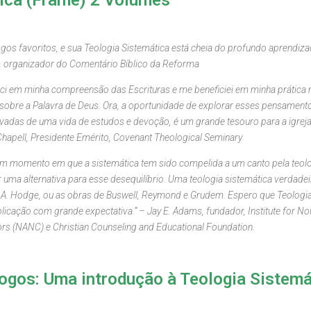
ica (Frame) 2 Volumes
os favoritos, e sua Teologia Sistemática está cheia do profundo aprendiza
, organizador do Comentário Bíblico da Reforma
ci em minha compreensão das Escrituras e me beneficiei em minha prática 
 sobre a Palavra de Deus. Ora, a oportunidade de explorar esses pensame
rivadas de uma vida de estudos e devoção, é um grande tesouro para a igre
 Chapell, Presidente Emérito, Covenant Theological Seminary
m momento em que a sistemática tem sido compelida a um canto pela teolog
 uma alternativa para esse desequilíbrio. Uma teologia sistemática verdade
. A. Hodge, ou as obras de Buswell, Reymond e Grudem. Espero que Teologia
icação com grande expectativa.” – Jay E. Adams, fundador, Institute for Nou
ors (NANC) e Christian Counseling and Educational Foundation.
gos: Uma introdução à Teologia Sistemá