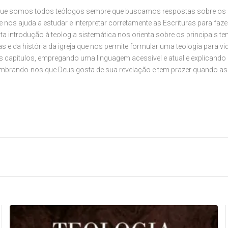
a que somos todos teólogos sempre que buscamos respostas sobre os e
 nos ajuda a estudar e interpretar corretamente as Escrituras para faze
ta introdução à teologia sistemática nos orienta sobre os principais te
 e da história da igreja que nos permite formular uma teologia para vida
ves capítulos, empregando uma linguagem acessível e atual e explicando 
 lembrando-nos que Deus gosta de sua revelação e tem prazer quando 