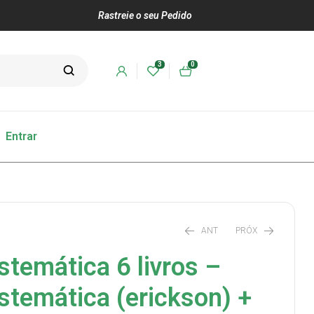
Rastreie o seu Pedido
3
0
Entrar
ANT
PRÓX
stemática 6 livros –
stemática (erickson) +
R$
R$
85,00
162,00
R$
115,00