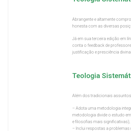
Abrangente e altamente comprome
honesta com as diversas posiç
Já em sua terceira edição em lí
conta o feedback de professores
justificação e presciência divina
Teologia Sistemáti
Além dos tradicionais assuntos 
– Adota uma metodologia integra
metodologia divide o estudo em 
e filosofias mais significativas
– Inclui respostas a problemas r