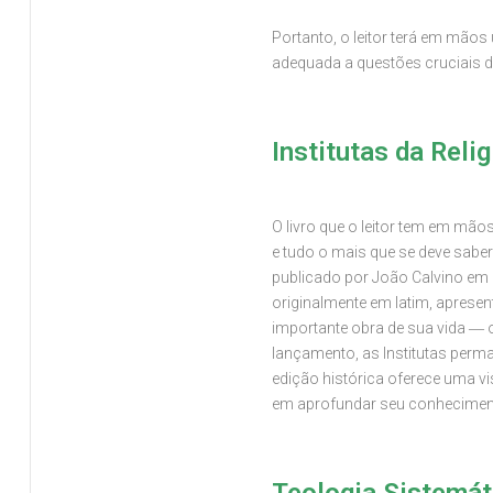
Portanto, o leitor terá em mão
adequada a questões cruciais d
Institutas da Relig
O livro que o leitor tem em mão
e tudo o mais que se deve saber
publicado por João Calvino em 1
originalmente em latim, aprese
importante obra de sua vida ― o
lançamento, as Institutas perma
edição histórica oferece uma vi
em aprofundar seu conheciment