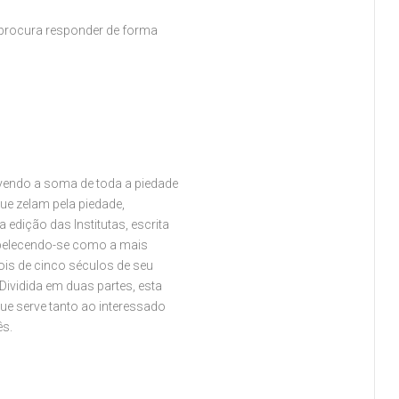
s procura responder de forma
olvendo a soma de toda a piedade
que zelam pela piedade,
edição das Institutas, escrita
tabelecendo-se como a mais
pois de cinco séculos de seu
Dividida em duas partes, esta
ue serve tanto ao interessado
ês.