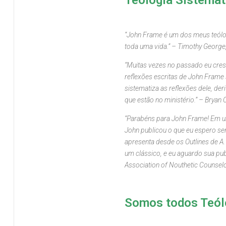
Teologia Sistemát
“John Frame é um dos meus teólog
toda uma vida.” – Timothy George
“Muitas vezes no passado eu cres
reflexões escritas de John Frame
sistematiza as reflexões dele, de
que estão no ministério.” – Bryan
“Parabéns para John Frame! Em u
John publicou o que eu espero ser
apresenta desde os Outlines de A
um clássico, e eu aguardo sua publ
Association of Nouthetic Counsel
Somos todos Teólo