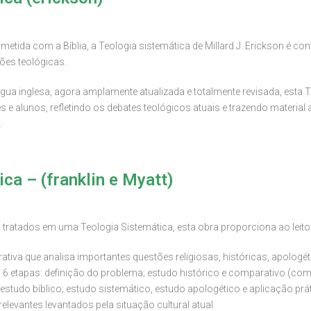
tida com a Bíblia, a Teologia sistemática de Millard J. Erickson é co
ões teológicas.
ngua inglesa, agora amplamente atualizada e totalmente revisada, esta 
 e alunos, refletindo os debates teológicos atuais e trazendo material 
.
ca – (franklin e Myatt)
tratados em uma Teologia Sistemática, esta obra proporciona ao leitor 
tiva que analisa importantes questões religiosas, históricas, apologét
6 etapas: definição do problema; estudo histórico e comparativo (com 
); estudo bíblico; estudo sistemático, estudo apologético e aplicação prát
elevantes levantados pela situação cultural atual.