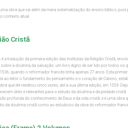
s uma obra que vai além da mera sistematização do ensino bíblico, poi
o contexto atual.
ião Cristã
s é a tradução da primeira edição das Institutas da Religião Cristã, env
 sobre a doutrina da salvação: um livro digno de ser lido por todos os 
536, quando o reformador francês tinha apenas 27 anos. Esta primeira 
nta ao leitor o fundamento do pensamento e o coração de Calvino, es
bra que ele reeditou cinco vezes, até a sua última edição, em 1559. De
necem úteis e relevantes para o estudo da doutrina e da piedade cristã. 
são profunda do conhecimento de Deus e da vida cristã, e é uma obra q
o da doutrina cristã como ao estudioso da obra do reformador franc