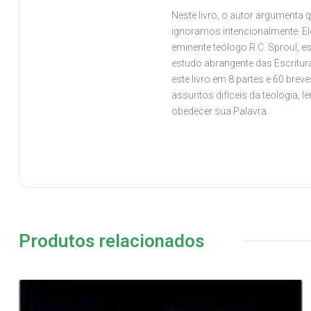
Neste livro, o autor argument
ignoramos intencionalmente. Ele
eminente teólogo R.C. Sproul, es
estudo abrangente das Escrituras
este livro em 8 partes e 60 bre
assuntos difíceis da teologia,
obedecer sua Palavra.
Produtos relacionados