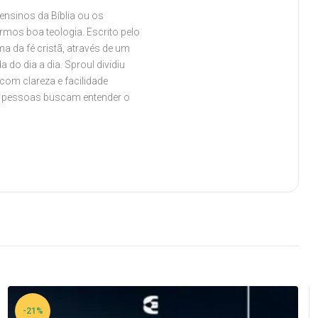
nsinos da Bíblia ou os
rmos boa teologia. Escrito pelo
ma da fé cristã, através de um
 do dia a dia. Sproul dividiu
com clareza e facilidade
as pessoas buscam entender o
-21%