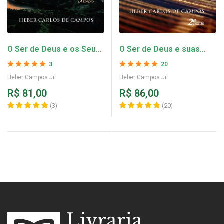
O Ser de Deus e os Seus
O Ser de Deus e suas
Atributos – Heber
Obras – Heber Campos Jr
3
20
Campos Jr
Avaliação
5
de 5
Avaliação
4.9
Heber Campos Jr
Heber Campos Jr
de 5
R$
81,00
R$
86,00
(
3
)
(
20
)