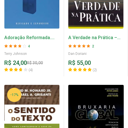
Adoração Reformada.
A Verdade na Prática –
Adoração Segundo As
Dan Doriani
4
2
Escrituras – Terry
Avaliação
Avaliação
5
de 5
Terry Johnson
Dan Doriani
3.75
de 5
Johnson
R$
24,00
R$
55,00
R$
30,00
(
4
)
(
2
)
-17%