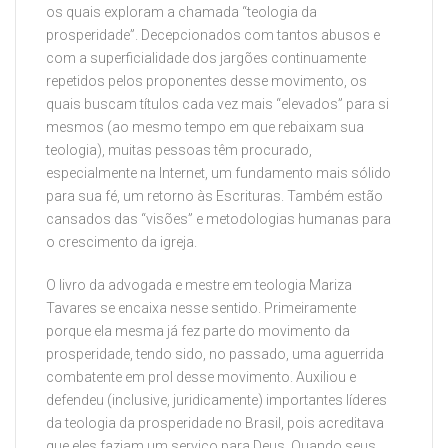
os quais exploram a chamada “teologia da
prosperidade”. Decepcionados com tantos abusos e
com a superficialidade dos jargões continuamente
repetidos pelos proponentes desse movimento, os
quais buscam títulos cada vez mais “elevados” para si
mesmos (ao mesmo tempo em que rebaixam sua
teologia), muitas pessoas têm procurado,
especialmente na Internet, um fundamento mais sólido
para sua fé, um retorno às Escrituras. Também estão
cansados das “visões” e metodologias humanas para
o crescimento da igreja.
O livro da advogada e mestre em teologia Mariza
Tavares se encaixa nesse sentido. Primeiramente
porque ela mesma já fez parte do movimento da
prosperidade, tendo sido, no passado, uma aguerrida
combatente em prol desse movimento. Auxiliou e
defendeu (inclusive, juridicamente) importantes líderes
da teologia da prosperidade no Brasil, pois acreditava
que eles faziam um serviço para Deus. Quando seus