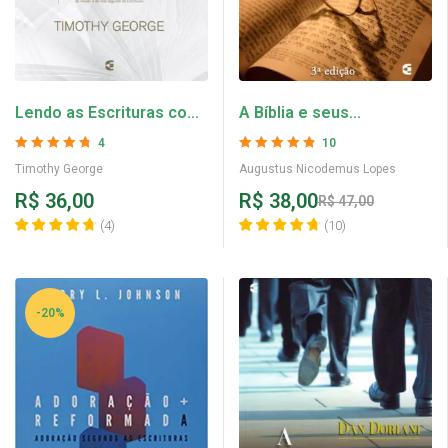
Lendo as Escrituras com
A Bíblia e seus
os Reformadores –
Intérpretes – Augustus
4
10
Timothy George
Nicodemus Lopes
Avaliação
4.75
Avaliação
4.8
Timothy George
Augustus Nicodemus Lopes
de 5
de 5
R$
36,00
R$
38,00
R$
47,00
(
4
)
(
10
)
-20%