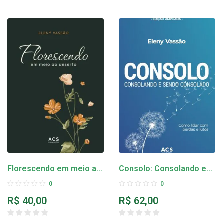
Florescendo em meio a
Consolo: Consolando e
dor
sendo consolado
0
0
R$
40,00
R$
62,00