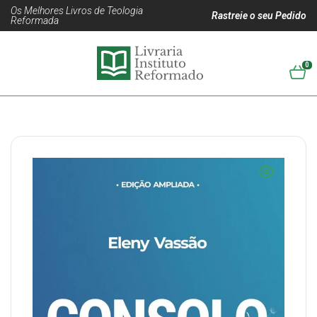
Os Melhores Livros de Teologia
Rastreie o seu Pedido
Reformada
0