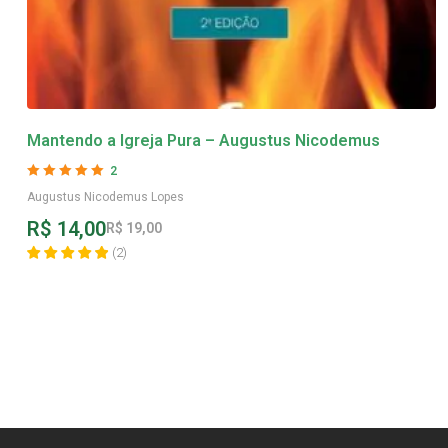
Mantendo a Igreja Pura – Augustus Nicodemus
2
Avaliação
5
de 5
Augustus Nicodemus Lopes
R$
14,00
R$
19,00
(
2
)