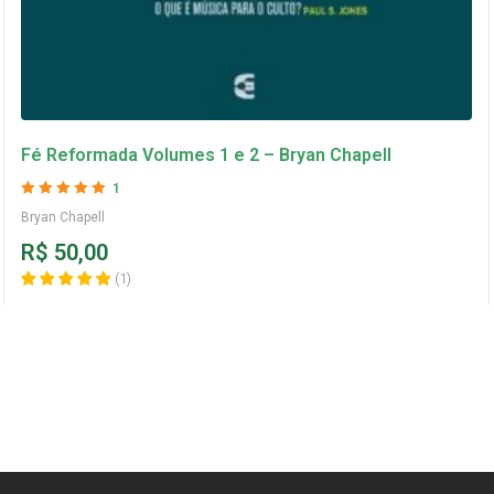
Fé Reformada Volumes 1 e 2 – Bryan Chapell
1
Avaliação
5
de 5
Bryan Chapell
R$
50,00
(
1
)