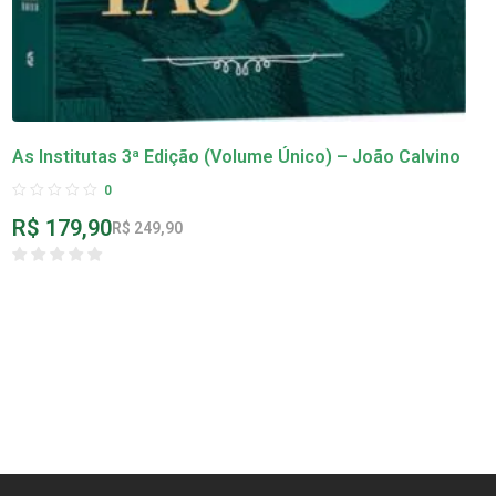
As Institutas 3ª Edição (Volume Único) – João Calvino
0
R$
179,90
R$
249,90