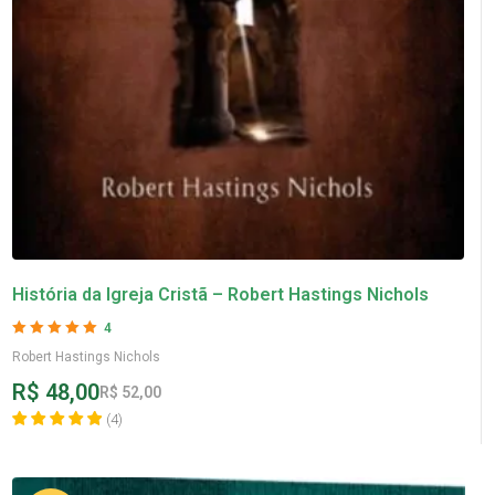
História da Igreja Cristã – Robert Hastings Nichols
4
Avaliação
5
de 5
Robert Hastings Nichols
R$
48,00
R$
52,00
(
4
)