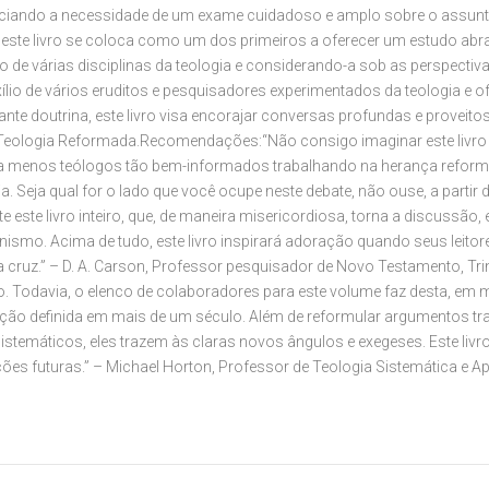
idenciando a necessidade de um exame cuidadoso e amplo sobre o assun
, este livro se coloca como um dos primeiros a oferecer um estudo abr
 de várias disciplinas da teologia e considerando-a sob as perspectivas 
ílio de vários eruditos e pesquisadores experimentados da teologia e
ante doutrina, este livro visa encorajar conversas profundas e provei
Teologia Reformada.Recomendações:“Não consigo imaginar este livro 
a menos teólogos tão bem-informados trabalhando na herança reformad
. Seja qual for o lado que você ocupe neste debate, não ouse, a partir d
e este livro inteiro, que, de maneira misericordiosa, torna a discussão,
ionismo. Acima de tudo, este livro inspirará adoração quando seus lei
cruz.” – D. A. Carson, Professor pesquisador de Novo Testamento, Trinit
. Todavia, o elenco de colaboradores para este volume faz desta, em m
ção definida em mais de um século. Além de reformular argumentos tr
 sistemáticos, eles trazem às claras novos ângulos e exegeses. Este li
ões futuras.” – Michael Horton, Professor de Teologia Sistemática e A