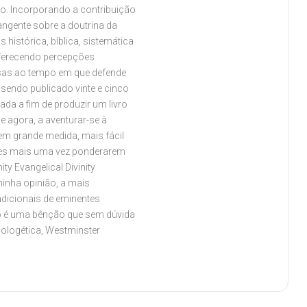
to. Incorporando a contribuição
angente sobre a doutrina da
histórica, bíblica, sistemática
 oferecendo percepções
tosas ao tempo em que defende
sendo publicado vinte e cinco
a a fim de produzir um livro
e agora, a aventurar-se à
 em grande medida, mais fácil
tores mais uma vez ponderarem
y Evangelical Divinity
inha opinião, a mais
adicionais de eminentes
vro é uma bênção que sem dúvida
pologética, Westminster