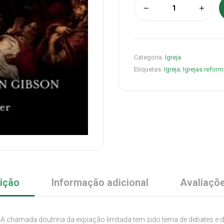
Categoria:
Igreja
Etiquetas:
Igreja
,
Igrejas refor
ição
Informação adicional
Avaliaçõe
?A chamada doutrina da expiação limitada tem sido tema de debates e 