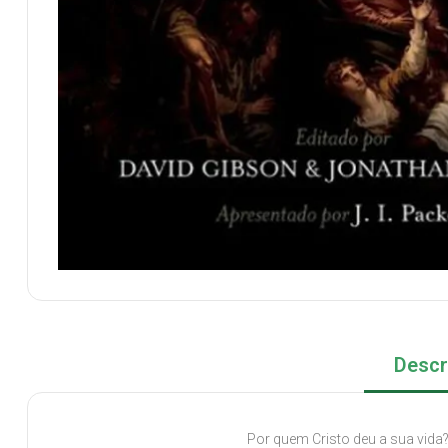
Descr
Por quem Cristo deu a sua vida