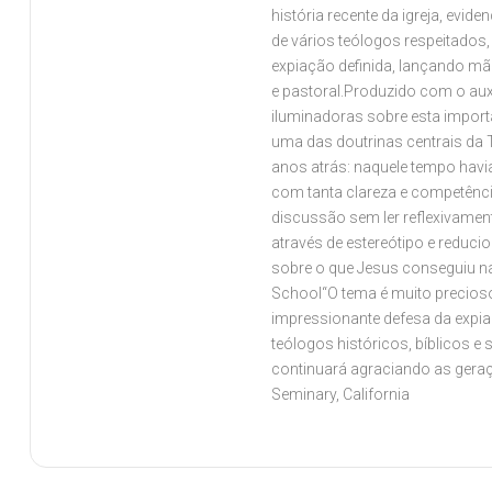
história recente da igreja, ev
de vários teólogos respeitados
expiação definida, lançando mão
e pastoral.Produzido com o aux
iluminadoras sobre esta import
uma das doutrinas centrais da 
anos atrás: naquele tempo havi
com tanta clareza e competência
discussão sem ler reflexivament
através de estereótipo e reduc
sobre o que Jesus conseguiu na 
School“O tema é muito precioso
impressionante defesa da expia
teólogos históricos, bíblicos e
continuará agraciando as geraç
Seminary, California