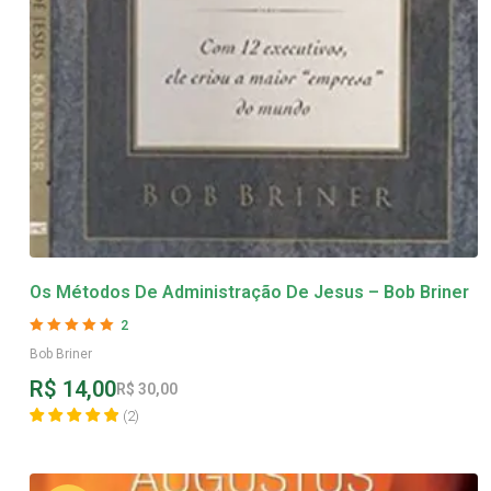
Os Métodos De Administração De Jesus – Bob Briner
2
Avaliação
5
de 5
Bob Briner
R$
14,00
R$
30,00
(
2
)