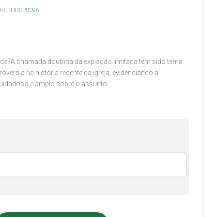
SKU:
LIRSP0098
ida?A chamada doutrina da expiação limitada tem sido tema
ovérsia na história recente da igreja, evidenciando a
uidadoso e amplo sobre o assunto.