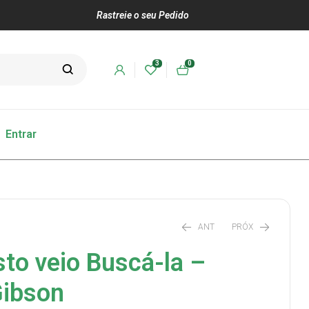
Rastreie o seu Pedido
3
0
Entrar
ANT
PRÓX
sto veio Buscá-la –
Gibson
R$
R$
30,00
52,00