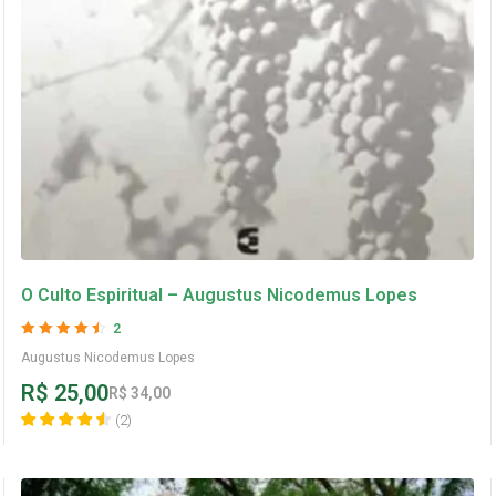
O Culto Espiritual – Augustus Nicodemus Lopes
2
Avaliação
4.5
Augustus Nicodemus Lopes
de 5
R$
25,00
R$
34,00
(
2
)