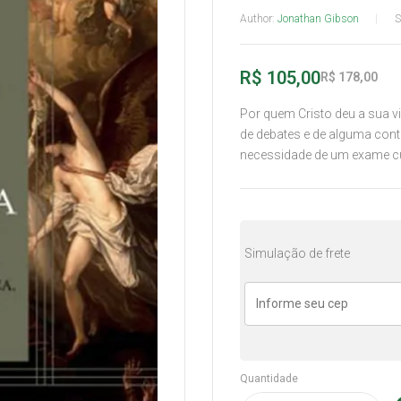
Author:
Jonathan Gibson
R$
105,00
R$
178,00
Por quem Cristo deu a sua v
de debates e de alguma contr
necessidade de um exame c
Simulação de frete
Quantidade