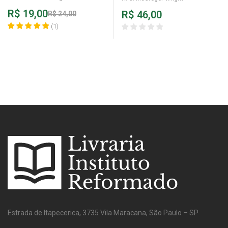
Groninger
R$
19,00
R$
46,00
R$
24,00
(
1
)
Estrada de Itapecerica, 3735 Vila Maracana, São Paulo – SP