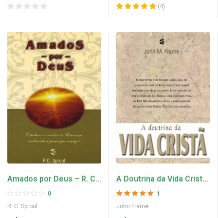
(
4
)
Amados por Deus – R. C.
A Doutrina da Vida Cristã
Sproul
– John Frame
0
1
Avaliação
5
de 5
R. C. Sproul
John Frame