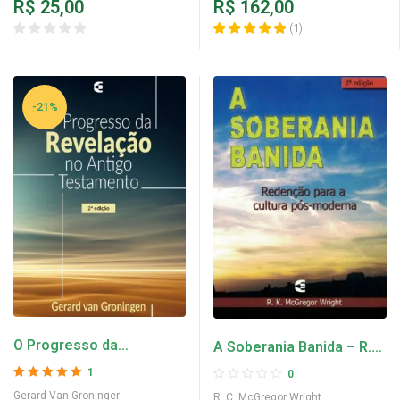
R$
25,00
R$
162,00
(
1
)
-21%
O Progresso da
A Soberania Banida – R.
Revelação no Antigo
C. McGregor Wright
1
0
Testamento – Gerard Van
Avaliação
5
de 5
Gerard Van Groninger
R. C. McGregor Wright