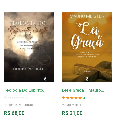
Teologia Do Espírito
Lei e Graça – Mauro
Santo – Frederick Dale
Meister
0
4
Bruner
Avaliação
5
de 5
Frederick Dale Bruner
Mauro Meister
R$
68,00
R$
21,00