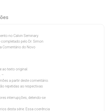
ções
mento no Calvin Seminary.
e completado pelo Dr. Simon
ada Comentário do Novo
ao texto original.
. –
ões a partir deste comentário.
são repetidas as respectivas
res interrupções, detendo-se
os desta série. Essa coerência