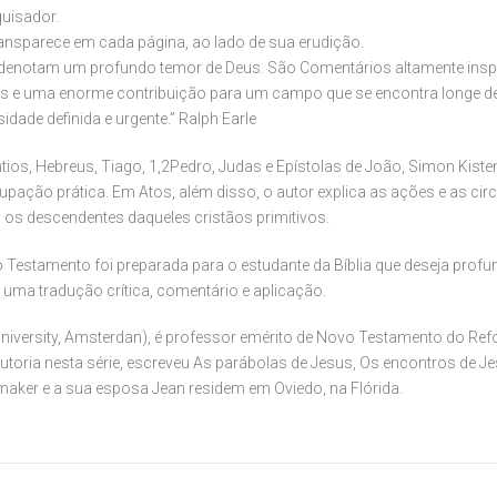
uisador.
ansparece em cada página, ao lado de sua erudição.
 denotam um profundo temor de Deus. São Comentários altamente insp
es e uma enorme contribuição para um campo que se encontra longe de
dade definida e urgente.” Ralph Earle
ios, Hebreus, Tiago, 1,2Pedro, Judas e Epístolas de João, Simon Kis
ocupação prática. Em Atos, além disso, o autor explica as ações e as c
os descendentes daqueles cristãos primitivos.
 Testamento foi preparada para o estudante da Bíblia que deseja profu
 uma tradução crítica, comentário e aplicação.
 University, Amsterdan), é professor emérito de Novo Testamento do Re
toria nesta série, escreveu As parábolas de Jesus, Os encontros de Je
emaker e a sua esposa Jean residem em Oviedo, na Flórida.