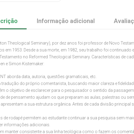
crição
Informação adicional
Avalia
ceton Theological Seminary), por dez anos foi professor de Novo Testa
rios em 1953. Desde a sua morte, em 1982, seu trabalho foi continuado 
 Testamento no Reformed Theological Seminary. Características de c
sen e Simon Kistemaker:
NT aborda data, autoria, questões gramaticais, etc.
radução do próprio comentarista, buscando maior clareza e fidelidade 
m o objetivo de esclarecer para o pesquisador o sentido da passagem
de de pensamento ajudam os que preparam as aulas, palestras ou serm
 apresentam a sua estrutura orgânica. Antes de cada divisão principal 
s de rodapé permitem ao estudante continuar a sua pesquisa sem maio
er informações adicionais.
manter consistente a sua linha teológica como o fazem os comentári