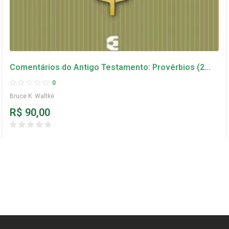
Comentários do Antigo Testamento: Provérbios (2
volume) – Bruce K. Waltke
0
Bruce K. Waltke
R$
90,00