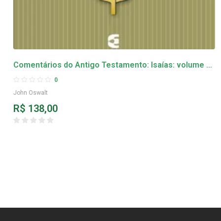
Comentários do Antigo Testamento: Isaías: volume 2
– John Oswalt
0
John Oswalt
R$
138,00