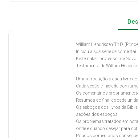
Des
William Hendriksen Th.D. (Prin
Iniciou a sua série de comentá
Kistemaker, professor de Novo
Testamento de William Hendrik
Uma introdução a cada livro do 
Cada seção é iniciada com uma t
Os comentários propriamente tê
Resumos ao final de cada unida
Os esboços dos livros da Bíblia
seções dos esboços.
Os problemas tratados em nota
onde e quando desejar para obt
Poucos comentários conseguem 