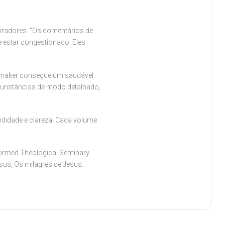
iradores. “Os comentários de
 estar congestionado. Eles
temaker consegue um saudável
ircunstâncias de modo detalhado,
ndidade e clareza. Cada volume
formed Theological Seminary.
sus, Os milagres de Jesus.