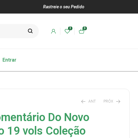
Rastreie o seu Pedido
3
0
Entrar
ANT
PRÓX
omentário Do Novo
 19 vols Coleção
R$
R$
80,00
90,00