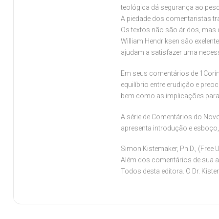
teológica dá segurança ao pesq
A piedade dos comentaristas tr
Os textos não são áridos, mas
William Hendriksen são exelent
ajudam a satisfazer uma necessi
Em seus comentários de 1Corínt
equilíbrio entre erudição e pre
bem como as implicações para 
A série de Comentários do Novo
apresenta introdução e esboço,
Simon Kistemaker, Ph.D., (Free
Além dos comentários de sua au
Todos desta editora. O Dr. Kist