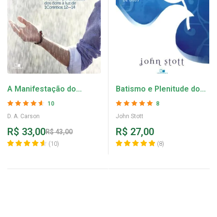
A Manifestação do
Batismo e Plenitude do
Espírito – D. A. Carson
Espírito Santo – John
10
8
Stott
Avaliação
4.6
Avaliação
5
de 5
D. A. Carson
John Stott
de 5
R$
33,00
R$
27,00
R$
43,00
(
10
)
(
8
)