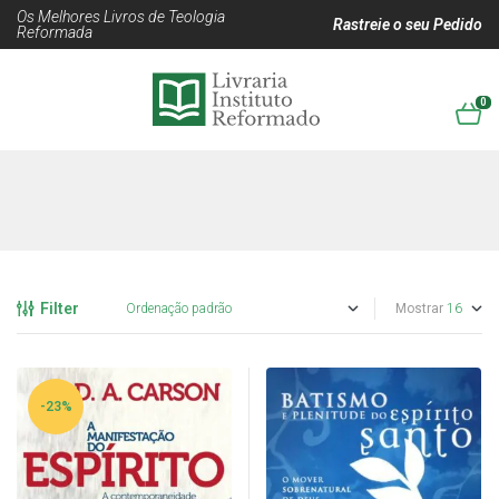
Os Melhores Livros de Teologia
Rastreie o seu Pedido
Reformada
0
Filter
Mostrar
-23%